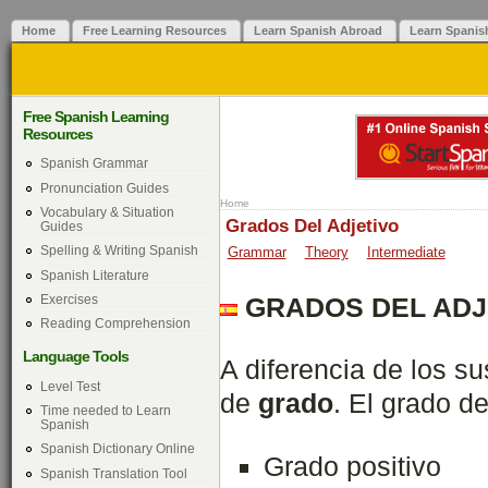
Home
Free Learning Resources
Learn Spanish Abroad
Learn Spanis
Free Spanish Learning
Resources
Spanish Grammar
Pronunciation Guides
Home
Vocabulary & Situation
Grados Del Adjetivo
Guides
Spelling & Writing Spanish
Grammar
Theory
Intermediate
Spanish Literature
Exercises
GRADOS DEL ADJ
Reading Comprehension
Language Tools
A diferencia de los su
Level Test
de
grado
. El grado de
Time needed to Learn
Spanish
Spanish Dictionary Online
Grado positivo
Spanish Translation Tool