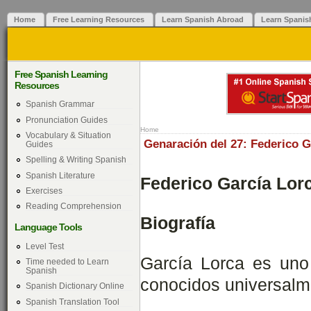
Home
Free Learning Resources
Learn Spanish Abroad
Learn Spanis
Free Spanish Learning
Resources
Spanish Grammar
Pronunciation Guides
Home
Vocabulary & Situation
Genaración del 27: Federico G
Guides
Spelling & Writing Spanish
Spanish Literature
Federico García Lor
Exercises
Reading Comprehension
Biografía
Language Tools
Level Test
García Lorca es uno
Time needed to Learn
Spanish
conocidos universalm
Spanish Dictionary Online
Spanish Translation Tool