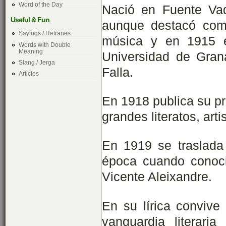
Word of the Day
Nació en Fuente Vaq
Useful & Fun
aunque destacó como
Sayings / Refranes
música y en 1915 e
Words with Double
Meaning
Universidad de Gra
Slang / Jerga
Falla.
Articles
En 1918 publica su pr
grandes literatos, ar
En 1919 se traslada
época cuando conoci
Vicente Aleixandre.
En su lírica convive
vanguardia literar