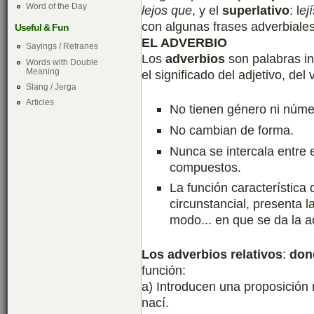
Word of the Day
lejos que
, y el
superlativo
: l
ej
con algunas frases adverbiale
Useful & Fun
EL ADVERBIO
Sayings / Refranes
Los
adverbios
son palabras in
Words with Double
Meaning
el significado del adjetivo, del
Slang / Jerga
Articles
No tienen género ni núme
No cambian de forma.
Nunca se intercala entre e
compuestos.
La función característica
circunstancial, presenta l
modo... en que se da la a
L
os adverbios relativos
:
don
función:
a) Introducen una proposición 
nací.