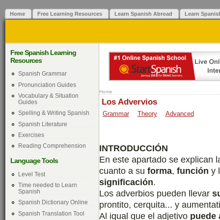
Home
Free Learning Resources
Learn Spanish Abroad
Learn Spanis
Free Spanish Learning
Resources
Spanish Grammar
Pronunciation Guides
Home
Vocabulary & Situation
Los Advervios
Guides
Spelling & Writing Spanish
Grammar
Theory
Advanced
Spanish Literature
Exercises
Reading Comprehension
INTRODUCCIÓN
En este apartado se explican l
Language Tools
cuanto a su
forma
,
función
y 
Level Test
significación
.
Time needed to Learn
Spanish
Los adverbios pueden llevar
s
Spanish Dictionary Online
prontito, cerquita... y aumentat
Spanish Translation Tool
Al igual que el adjetivo
puede 