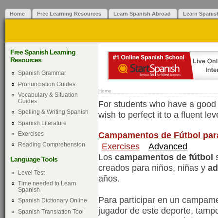
Home
Free Learning Resources
Learn Spanish Abroad
Learn Spanis
Free Spanish Learning
Resources
Spanish Grammar
Pronunciation Guides
Home
Vocabulary & Situation
Guides
For students who have a good 
Spelling & Writing Spanish
wish to perfect it to a fluent lev
Spanish Literature
Campamentos de Fútbol para
Exercises
Exercises
Advanced
Reading Comprehension
Los
campamentos de fútbol
s
Language Tools
creados para niños, niñas y
ad
Level Test
años.
Time needed to Learn
Spanish
Para participar en un campame
Spanish Dictionary Online
jugador de este deporte, tamp
Spanish Translation Tool