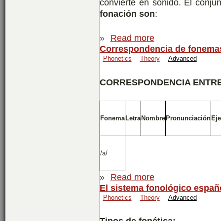
convierte en sonido. El conju
fonación son
:
»
Read more
Correspondencia de fonemas
Phonetics
Theory
Advanced
CORRESPONDENCIA ENTRE
Fonema
Letra
Nombre
Pronunciación
Ej
/a/
»
Read more
El sistema fonológico españ
Phonetics
Theory
Advanced
Tipos de fonética: