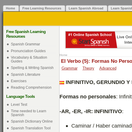
Home
Free Learning Resources
Learn Spanish Abroad
Learn Spanis
Free Spanish Learning
Resources
Spanish Grammar
Pronunciation Guides
Home
Vocabulary & Situation
El Verbo (5): Formas No Pers
Guides
Spelling & Writing Spanish
Grammar
Theory
Advanced
Spanish Literature
Exercises
INFINITIVO, GERUNDIO Y
Reading Comprehension
Formas no personales
: Infin
Language Tools
Level Test
-AR, -ER, -IR: INFINITIVO
:
Time needed to Learn
Spanish
Spanish Dictionary Online
Caminar / Haber camina
Spanish Translation Tool