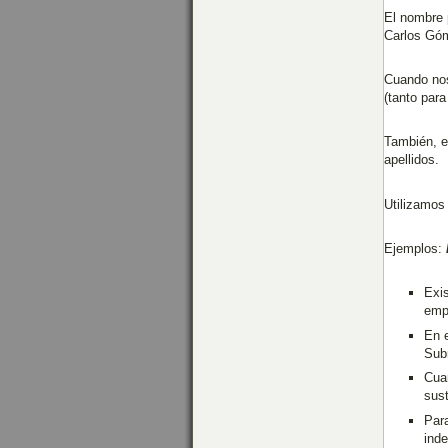
El nombre 
Carlos Gó
Cuando nos
(tanto par
También, e
apellidos.
Utilizamos
Ejemplos:
Exis
emp
En e
Sub
Cua
sust
Para
inde