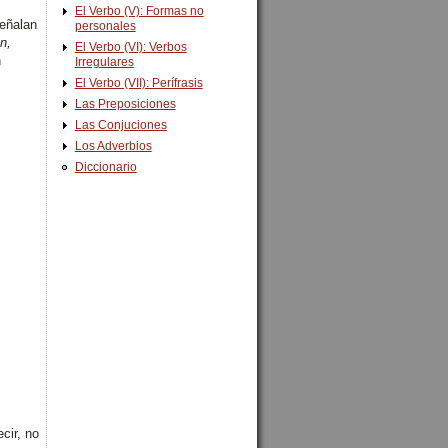
El Verbo (V): Formas no
señalan
personales
n,
El Verbo (VI): Verbos
n
Irregulares
El Verbo (VII): Perífrasis
Las Preposiciones
Las Conjuciones
Los Adverbios
Diccionario
cir, no