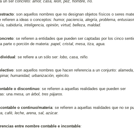
 a un ser concreto:
amor, casa, león, pez, hombre, río.
stracto
: son aquellos nombres que no designan objetos físicos o seres mate
e refieren a ideas o conceptos:
humor, paciencia, alegría, problema, entusias
a, sabiduría, inteligencia, opinión, virtud, belleza, maldad.
oncreto
: se refieren a entidades que pueden ser captadas por los cinco senti
a parte o porción de materia:
papel, cristal, mesa, tiza, agua.
dividual
: se refiere a un sólo ser:
lobo, casa, niño.
lectivo
: son aquellos nombres que hacen referencia a un conjunto:
alameda,
pinar, humanidad, urbanización, ejército.
ntable o discontinuo
: se refieren a aquellas realidades que pueden ser
das: una
mesa, un árbol, tres pájaros.
contable o continuo/materia
: se refieren a aquellas realidades que no se p
a, café, leche, arena, sal, azúcar.
erencias entre nombre contable e incontable
: