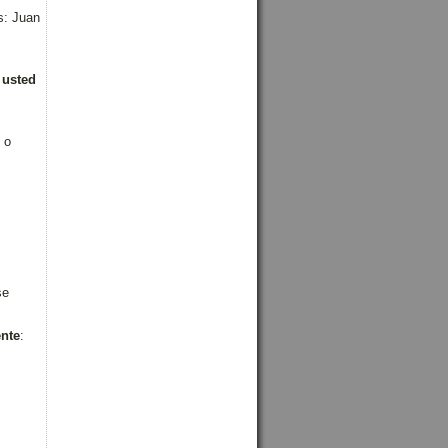
s: Juan
:
usted
 o
se
ente
: