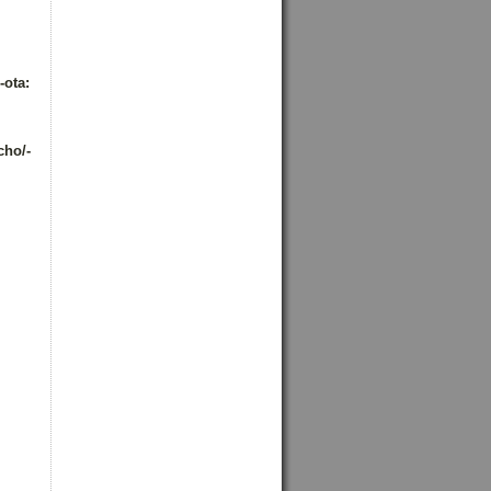
-ota:
cho/-