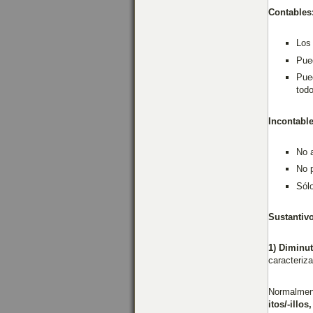
Contables
Los
Pue
Pued
todo
Incontabl
No 
No 
Sólo
Sustantiv
1) Diminu
caracteriz
Normalment
itos/-illos,