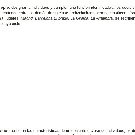
ropio
: designan a individuos y cumplen una función identificadora, es decir, 
eterminado entre los demás de su clase. Individualizan pero no clasifican:
Jua
ía
, lugares:
Madrid, Barcelona,El prado,
La Giralda
,
La Alhambra
, se escribe
n mayúscula.
omún
: denotan las características de un conjunto o clase de individuos, es de