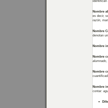
identifican
Nombre ab
es decir, s
razón, maní
Nombre C
denotan un
Nombre in
Nombre co
alumnado, 
Nombre co
cuantifica
Nombre in
contar:
agu
Dif