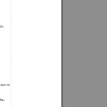
ún,
 que se
lla,-