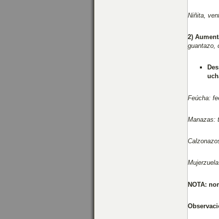
Niñita, vent
2) Aument
guantazo, 
Des
uch
Feúcha: fe
Manazas: t
Calzonazos
Mujerzuela
NOTA: nom
Observaci