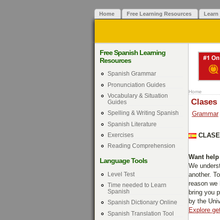
Home
Free Learning Resources
Learn
Free Spanish Learning
Resources
Spanish Grammar
Pronunciation Guides
Home
Vocabulary & Situation
Clases
Guides
Spelling & Writing Spanish
Grammar
Spanish Literature
Exercises
CLASE
Reading Comprehension
Want help 
Language Tools
We understa
Level Test
another. To
reason we 
Time needed to Learn
Spanish
bring you 
by the Uni
Spanish Dictionary Online
Explore get
Spanish Translation Tool