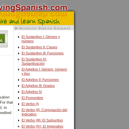
Advanced Spanish Grammar
El Sustantivo I: Género y
número
El Sustantivo II: Clases
El Sustantivo III: Funciones
El Sustantivo IV:
Sustantivación
El Adjetivo I: Género, número
y tipo
El Adjetivo II: Funciones
El Adjetivo III: Grados
El Adjetivo IV
sation
El Pronombre
For that
El Verbo (I)
d, to
El Verbo (II): Conjugación del
redited
Indicativo
El Verbo (III): El Subjuntivo
El Verbo (IV): El Imperativo