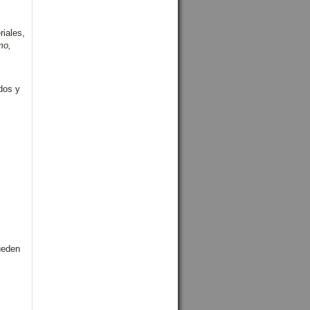
riales,
mo,
dos y
ueden