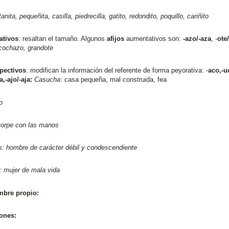
anita, pequeñita, casilla, piedrecilla, gatito, redondito, poquillo, cariñito
ativos
: resaltan el tamaño. Algunos
afijos
aumentativos son:
-azo/-aza
, -
ote/
cochazo, grandote
pectivos
: modifican la información del referente de forma peyorativa: -
aco,-u
a,-ajo/-aja:
Casucha
: casa pequeña, mal construida, fea
o
orpe con las manos
: hombre de carácter débil y condescendiente
: mujer de mala vida
bre propio:
ones: