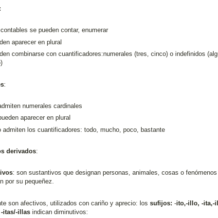
:
 contables se pueden contar, enumerar
den aparecer en plural
en combinarse con cuantificadores:numerales (tres, cinco) o indefinidos (alg
)
es
:
admiten numerales cardinales
pueden aparecer en plural
 admiten los cuantificadores: todo, mucho, poco, bastante
os derivados
:
tivos
: son sustantivos que designan personas, animales, cosas o fenómenos
an por su pequeñez.
e son afectivos, utilizados con cariño y aprecio: los
sufijos:
-
ito,-illo, -ita,-i
 -itas/-illas
indican diminutivos: