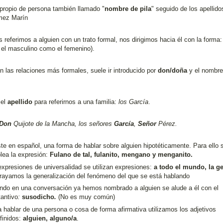
propio de persona también llamado "
nombre de pila
" seguido de los apellido
mez Marín
 referimos a alguien con un trato formal, nos dirigimos hacia él con la forma
a el masculino como el femenino).
n las relaciones más formales, suele ir introducido por
don/doña
y el nombre
 el
apellido
para referirnos a una familia:
los García
.
Don
Quijote de la Mancha, los señores
García
,
Señor
Pérez.
te en español, una forma de hablar sobre alguien hipotéticamente. Para ello 
lea la expresión:
Fulano de tal, fulanito, mengano y menganito.
xpresiones de universalidad se utilizan expresiones:
a todo el mundo, la g
rayamos la generalización del fenómeno del que se está hablando
ndo en una conversación ya hemos nombrado a alguien se alude a él con el
antivo
:
susodicho
.
(No es muy común)
 hablar de una persona o cosa de forma afirmativa utilizamos los adjetivos
finidos:
alguien, alguno/a
.